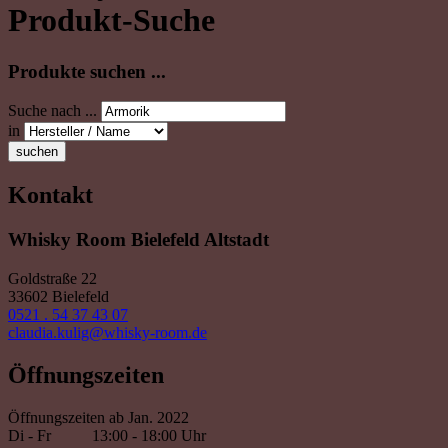
Produkt-Suche
Produkte suchen ...
Suche nach ...
in
suchen
Kontakt
Whisky Room Bielefeld Altstadt
Goldstraße 22
33602 Bielefeld
0521 . 54 37 43 07
claudia.kulig@whisky-room.de
Öffnungszeiten
Öffnungszeiten ab Jan. 2022
Di - Fr
13:00 - 18:00 Uhr