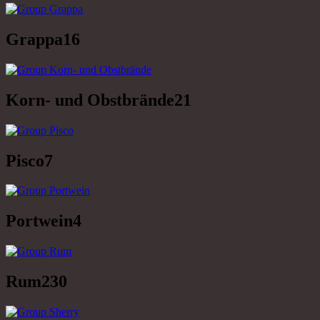
Grappa
16
Korn- und Obstbrände
21
Pisco
7
Portwein
4
Rum
230