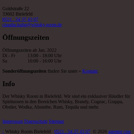
Goldstraße 22
33602 Bielefeld
0521 . 54 37 43 07
claudia.kulig@whisky-room.de
Öffnungszeiten
Öffnungszeiten ab Jan. 2022
Di - Fr
13:00 - 18:00 Uhr
Sa
10:00 - 16:00 Uhr
Sonderöffnungszeiten
finden Sie unter »
Kontakt
.
Info
Der Whisky Room in Bielefeld. Wir sind ein exklusiver Händler für
Spirituosen in den Bereichen Whisky, Brandy, Cognac, Grappa,
Obstler, Wodka, Absinthe, Rum, Tequila und mehr.
Impressum
Datenschutz
Sitemap
·
Whisky Room Bielefeld
0521 . 54 37 43 07
© 2026
agentur cms