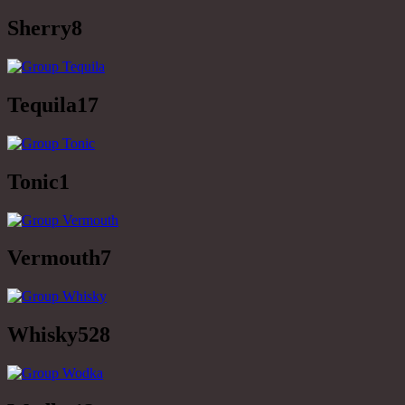
Sherry
8
Tequila
17
Tonic
1
Vermouth
7
Whisky
528