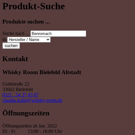
Produkt-Suche
Produkte suchen ...
Suche nach ...
in
suchen
Kontakt
Whisky Room Bielefeld Altstadt
Goldstraße 22
33602 Bielefeld
0521 . 54 37 43 07
claudia.kulig@whisky-room.de
Öffnungszeiten
Öffnungszeiten ab Jan. 2022
Di - Fr
13:00 - 18:00 Uhr