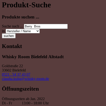
Produkt-Suche
Produkte suchen ...
Suche nach ...
in
suchen
Kontakt
Whisky Room Bielefeld Altstadt
Goldstraße 22
33602 Bielefeld
0521 . 54 37 43 07
claudia.kulig@whisky-room.de
Öffnungszeiten
Öffnungszeiten ab Jan. 2022
Di - Fr
13:00 - 18:00 Uhr