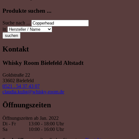
Produkte suchen ...
Suche nach ...
in
suchen
Kontakt
Whisky Room Bielefeld Altstadt
Goldstraße 22
33602 Bielefeld
0521 . 54 37 43 07
claudia.kulig@whisky-room.de
Öffnungszeiten
Öffnungszeiten ab Jan. 2022
Di - Fr
13:00 - 18:00 Uhr
Sa
10:00 - 16:00 Uhr