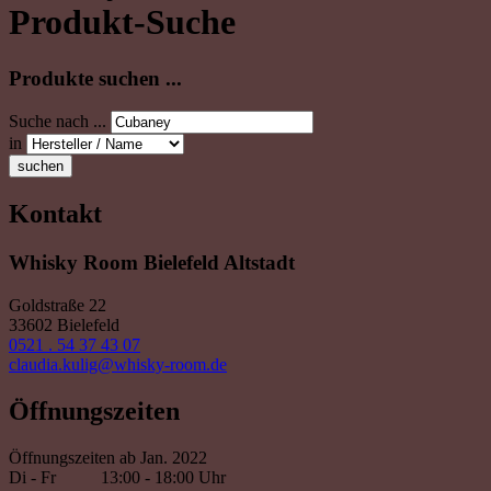
Produkt-Suche
Produkte suchen ...
Suche nach ...
in
suchen
Kontakt
Whisky Room Bielefeld Altstadt
Goldstraße 22
33602 Bielefeld
0521 . 54 37 43 07
claudia.kulig@whisky-room.de
Öffnungszeiten
Öffnungszeiten ab Jan. 2022
Di - Fr
13:00 - 18:00 Uhr