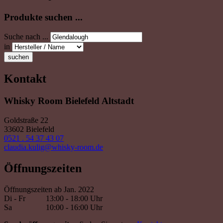
Produkte suchen ...
Suche nach ...
in
suchen
Kontakt
Whisky Room Bielefeld Altstadt
Goldstraße 22
33602 Bielefeld
0521 . 54 37 43 07
claudia.kulig@whisky-room.de
Öffnungszeiten
Öffnungszeiten ab Jan. 2022
Di - Fr
13:00 - 18:00 Uhr
Sa
10:00 - 16:00 Uhr