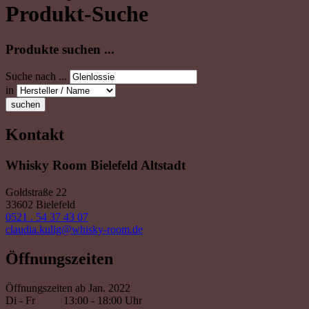
Produkt-Suche
Produkte suchen ...
Suche nach ...
in
suchen
Kontakt
Whisky Room Bielefeld Altstadt
Goldstraße 22
33602 Bielefeld
0521 . 54 37 43 07
claudia.kulig@whisky-room.de
Öffnungszeiten
Öffnungszeiten ab Jan. 2022
Di - Fr
13:00 - 18:00 Uhr