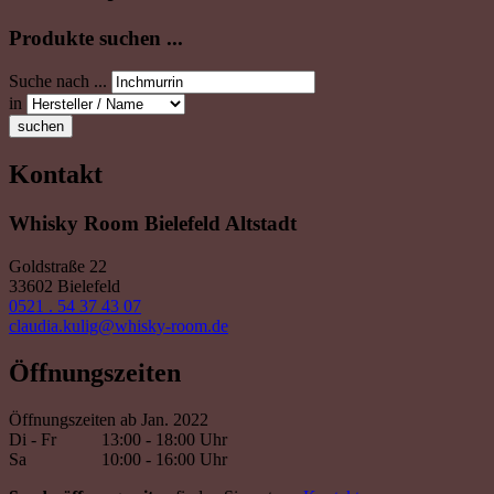
Produkte suchen ...
Suche nach ...
in
suchen
Kontakt
Whisky Room Bielefeld Altstadt
Goldstraße 22
33602 Bielefeld
0521 . 54 37 43 07
claudia.kulig@whisky-room.de
Öffnungszeiten
Öffnungszeiten ab Jan. 2022
Di - Fr
13:00 - 18:00 Uhr
Sa
10:00 - 16:00 Uhr