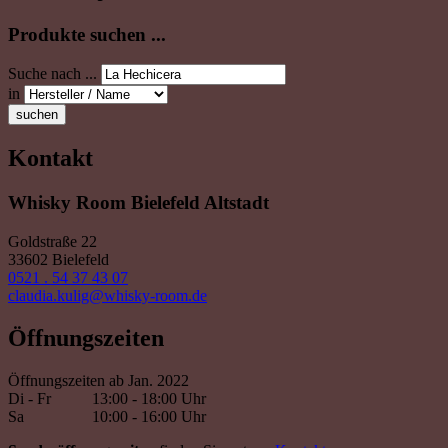
Produkte suchen ...
Suche nach ...
in
suchen
Kontakt
Whisky Room Bielefeld Altstadt
Goldstraße 22
33602 Bielefeld
0521 . 54 37 43 07
claudia.kulig@whisky-room.de
Öffnungszeiten
Öffnungszeiten ab Jan. 2022
Di - Fr
13:00 - 18:00 Uhr
Sa
10:00 - 16:00 Uhr