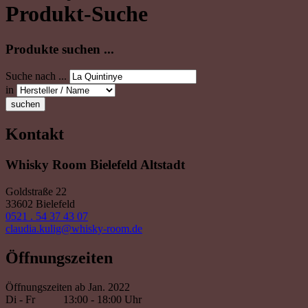
Produkt-Suche
Produkte suchen ...
Suche nach ...
in
suchen
Kontakt
Whisky Room Bielefeld Altstadt
Goldstraße 22
33602 Bielefeld
0521 . 54 37 43 07
claudia.kulig@whisky-room.de
Öffnungszeiten
Öffnungszeiten ab Jan. 2022
Di - Fr
13:00 - 18:00 Uhr