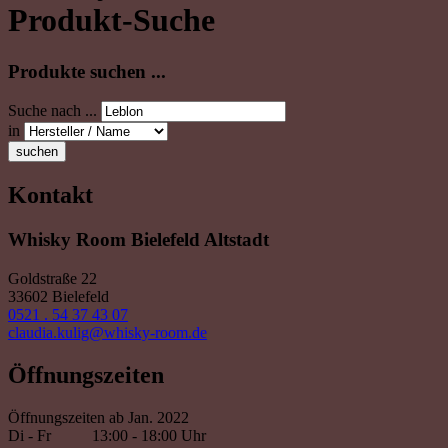
Produkt-Suche
Produkte suchen ...
Suche nach ...
in
suchen
Kontakt
Whisky Room Bielefeld Altstadt
Goldstraße 22
33602 Bielefeld
0521 . 54 37 43 07
claudia.kulig@whisky-room.de
Öffnungszeiten
Öffnungszeiten ab Jan. 2022
Di - Fr
13:00 - 18:00 Uhr