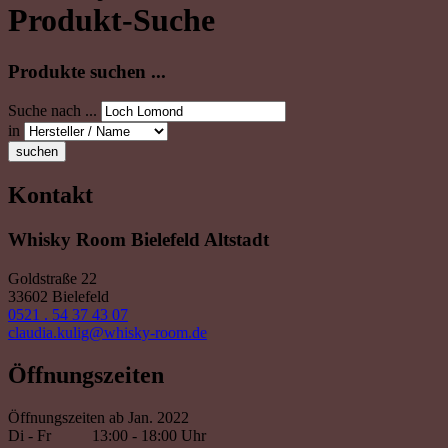
Produkt-Suche
Produkte suchen ...
Suche nach ...
in
suchen
Kontakt
Whisky Room Bielefeld Altstadt
Goldstraße 22
33602 Bielefeld
0521 . 54 37 43 07
claudia.kulig@whisky-room.de
Öffnungszeiten
Öffnungszeiten ab Jan. 2022
Di - Fr
13:00 - 18:00 Uhr