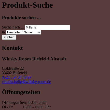
Produkt-Suche
Produkte suchen ...
Suche nach ...
in
suchen
Kontakt
Whisky Room Bielefeld Altstadt
Goldstraße 22
33602 Bielefeld
0521 . 54 37 43 07
claudia.kulig@whisky-room.de
Öffnungszeiten
Öffnungszeiten ab Jan. 2022
Di - Fr
13:00 - 18:00 Uhr