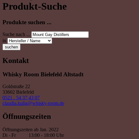
Produkt-Suche
Produkte suchen ...
Suche nach ...
in
suchen
Kontakt
Whisky Room Bielefeld Altstadt
Goldstraße 22
33602 Bielefeld
0521 . 54 37 43 07
claudia.kulig@whisky-room.de
Öffnungszeiten
Öffnungszeiten ab Jan. 2022
Di - Fr
13:00 - 18:00 Uhr