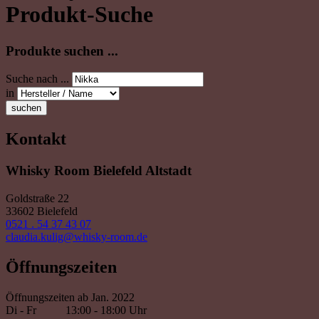
Produkt-Suche
Produkte suchen ...
Suche nach ...
in
suchen
Kontakt
Whisky Room Bielefeld Altstadt
Goldstraße 22
33602 Bielefeld
0521 . 54 37 43 07
claudia.kulig@whisky-room.de
Öffnungszeiten
Öffnungszeiten ab Jan. 2022
Di - Fr
13:00 - 18:00 Uhr