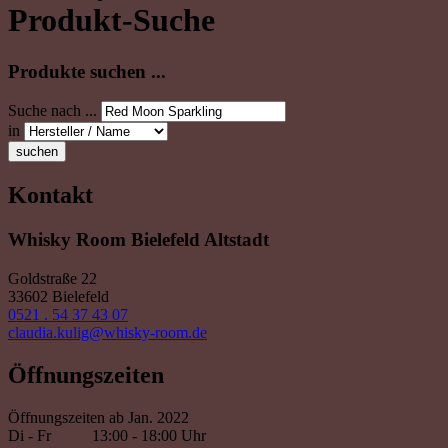
Produkt-Suche
Produkte suchen ...
Suche nach ...
in
suchen
Kontakt
Whisky Room Bielefeld Altstadt
Goldstraße 22
33602 Bielefeld
0521 . 54 37 43 07
claudia.kulig@whisky-room.de
Öffnungszeiten
Öffnungszeiten ab Jan. 2022
Di - Fr
13:00 - 18:00 Uhr