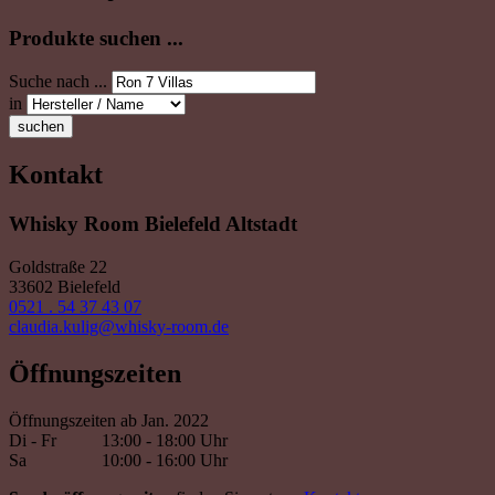
Produkte suchen ...
Suche nach ...
in
suchen
Kontakt
Whisky Room Bielefeld Altstadt
Goldstraße 22
33602 Bielefeld
0521 . 54 37 43 07
claudia.kulig@whisky-room.de
Öffnungszeiten
Öffnungszeiten ab Jan. 2022
Di - Fr
13:00 - 18:00 Uhr
Sa
10:00 - 16:00 Uhr