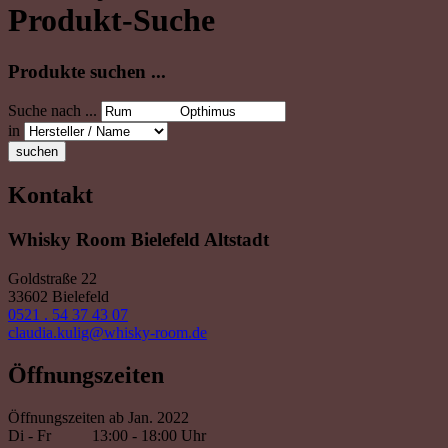
Produkt-Suche
Produkte suchen ...
Suche nach ...
in
suchen
Kontakt
Whisky Room Bielefeld Altstadt
Goldstraße 22
33602 Bielefeld
0521 . 54 37 43 07
claudia.kulig@whisky-room.de
Öffnungszeiten
Öffnungszeiten ab Jan. 2022
Di - Fr
13:00 - 18:00 Uhr