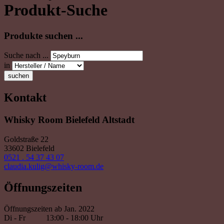
Produkt-Suche
Produkte suchen ...
Suche nach ...
in
suchen
Kontakt
Whisky Room Bielefeld Altstadt
Goldstraße 22
33602 Bielefeld
0521 . 54 37 43 07
claudia.kulig@whisky-room.de
Öffnungszeiten
Öffnungszeiten ab Jan. 2022
Di - Fr
13:00 - 18:00 Uhr