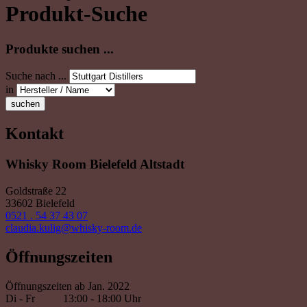
Produkt-Suche
Produkte suchen ...
Suche nach ...
in
suchen
Kontakt
Whisky Room Bielefeld Altstadt
Goldstraße 22
33602 Bielefeld
0521 . 54 37 43 07
claudia.kulig@whisky-room.de
Öffnungszeiten
Öffnungszeiten ab Jan. 2022
Di - Fr
13:00 - 18:00 Uhr