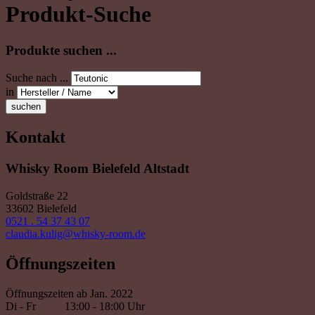
Produkt-Suche
Produkte suchen ...
Suche nach ...
in
suchen
Kontakt
Whisky Room Bielefeld Altstadt
Goldstraße 22
33602 Bielefeld
0521 . 54 37 43 07
claudia.kulig@whisky-room.de
Öffnungszeiten
Öffnungszeiten ab Jan. 2022
Di - Fr
13:00 - 18:00 Uhr