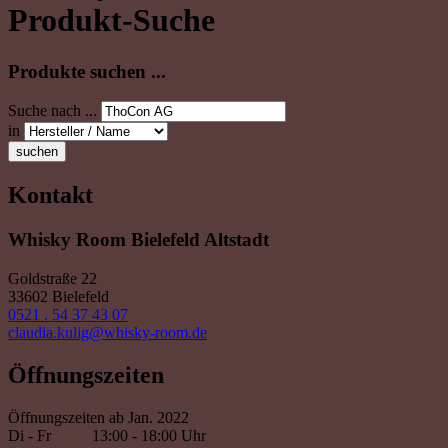
Produkt-Suche
Produkte suchen ...
Suche nach ...
in
suchen
Kontakt
Whisky Room Bielefeld Altstadt
Goldstraße 22
33602 Bielefeld
0521 . 54 37 43 07
claudia.kulig@whisky-room.de
Öffnungszeiten
Öffnungszeiten ab Jan. 2022
Di - Fr
13:00 - 18:00 Uhr