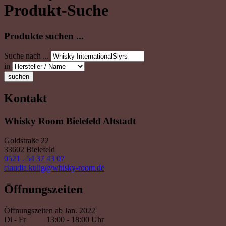
Produkt-Suche
Produkte suchen ...
Suche nach ...
in
suchen
Kontakt
Whisky Room Bielefeld Altstadt
Goldstraße 22
33602 Bielefeld
0521 . 54 37 43 07
claudia.kulig@whisky-room.de
Öffnungszeiten
Öffnungszeiten ab Jan. 2022
Di - Fr
13:00 - 18:00 Uhr