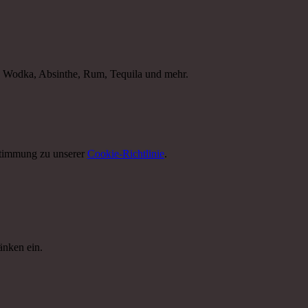
r, Wodka, Absinthe, Rum, Tequila und mehr.
ustimmung zu unserer
Cookie-Richtlinie
.
änken ein.