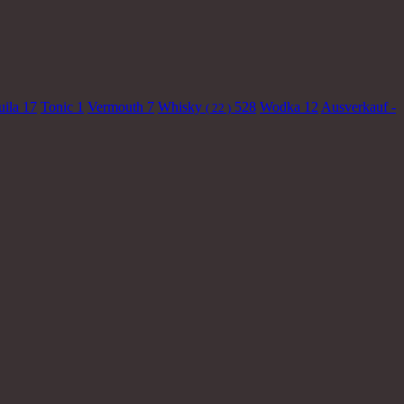
uila
17
Tonic
1
Vermouth
7
Whisky
528
Wodka
12
Ausverkauf -
( 22 )