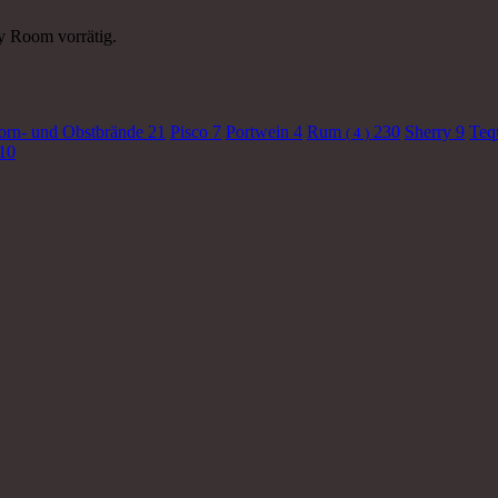
y Room vorrätig.
orn- und Obstbrände
21
Pisco
7
Portwein
4
Rum
230
Sherry
9
Teq
( 4 )
10