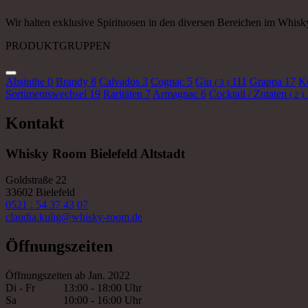
Wir halten exklusive Spirituosen in den diversen Bereichen im Whisk
PRODUKTGRUPPEN
Absinthe
0
Brandy
8
Calvados
3
Cognac
5
Gin
111
Grappa
17
K
( 3 )
Sortimentswechsel
19
Raritäten
7
Armagnac
6
Cocktail / Zutaten
( 2 )
Kontakt
Whisky Room Bielefeld Altstadt
Goldstraße 22
33602 Bielefeld
0521 . 54 37 43 07
claudia.kulig@whisky-room.de
Öffnungszeiten
Öffnungszeiten ab Jan. 2022
Di - Fr
13:00 - 18:00 Uhr
Sa
10:00 - 16:00 Uhr