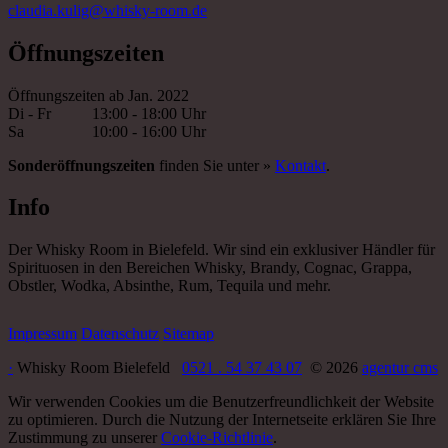
claudia.kulig@whisky-room.de
Öffnungszeiten
Öffnungszeiten ab Jan. 2022
Di - Fr
13:00 - 18:00 Uhr
Sa
10:00 - 16:00 Uhr
Sonderöffnungszeiten
finden Sie unter »
Kontakt
.
Info
Der Whisky Room in Bielefeld. Wir sind ein exklusiver Händler für
Spirituosen in den Bereichen Whisky, Brandy, Cognac, Grappa,
Obstler, Wodka, Absinthe, Rum, Tequila und mehr.
Impressum
Datenschutz
Sitemap
·
Whisky Room Bielefeld
0521 . 54 37 43 07
© 2026
agentur cms
Wir verwenden Cookies um die Benutzerfreundlichkeit der Website
zu optimieren. Durch die Nutzung der Internetseite erklären Sie Ihre
Zustimmung zu unserer
Cookie-Richtlinie
.