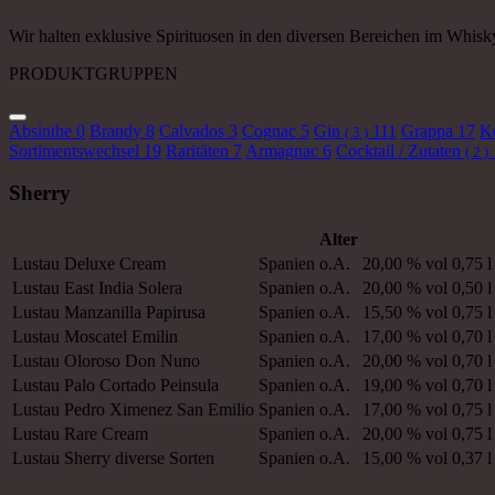
Wir halten exklusive Spirituosen in den diversen Bereichen im Whisk
PRODUKTGRUPPEN
Absinthe
0
Brandy
8
Calvados
3
Cognac
5
Gin
111
Grappa
17
K
( 3 )
Sortimentswechsel
19
Raritäten
7
Armagnac
6
Cocktail / Zutaten
( 2 )
Sherry
Alter
Lustau
Deluxe Cream
Spanien
o.A.
20,00 % vol
0,75 l
Lustau
East India Solera
Spanien
o.A.
20,00 % vol
0,50 l
Lustau
Manzanilla Papirusa
Spanien
o.A.
15,50 % vol
0,75 l
Lustau
Moscatel Emilin
Spanien
o.A.
17,00 % vol
0,70 l
Lustau
Oloroso Don Nuno
Spanien
o.A.
20,00 % vol
0,70 l
Lustau
Palo Cortado Peinsula
Spanien
o.A.
19,00 % vol
0,70 l
Lustau
Pedro Ximenez San Emilio
Spanien
o.A.
17,00 % vol
0,75 l
Lustau
Rare Cream
Spanien
o.A.
20,00 % vol
0,75 l
Lustau
Sherry diverse Sorten
Spanien
o.A.
15,00 % vol
0,37 l