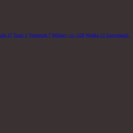
uila
17
Tonic
1
Vermouth
7
Whisky
528
Wodka
12
Ausverkauf -
( 22 )