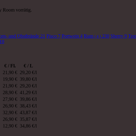
y Room vorrätig.
orn- und Obstbrände
21
Pisco
7
Portwein
4
Rum
230
Sherry
9
Teq
( 4 )
10
€ / Fl.
€ / L
21,90 €
29,20 €/l
19,90 €
39,80 €/l
21,90 €
29,20 €/l
28,90 €
41,29 €/l
27,90 €
39,86 €/l
26,90 €
38,43 €/l
32,90 €
43,87 €/l
26,90 €
35,87 €/l
12,90 €
34,86 €/l